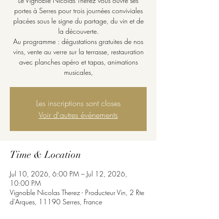
Le Vignoble Nicolas Thérez vous ouvre ses
portes à Serres pour trois journées conviviales
placées sous le signe du partage, du vin et de
la découverte.
Au programme : dégustations gratuites de nos
vins, vente au verre sur la terrasse, restauration
avec planches apéro et tapas, animations
musicales,
Les inscriptions sont closes
Voir d'autres événements
Time & Location
Jul 10, 2026, 6:00 PM – Jul 12, 2026,
10:00 PM
Vignoble Nicolas Therez - Producteur Vin, 2 Rte
d'Arques, 11190 Serres, France